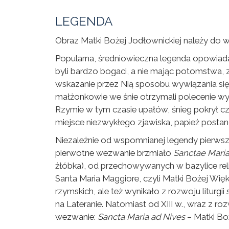
LEGENDA
Obraz Matki Bożej Jodłownickiej należy do 
Popularna, średniowieczna legenda opowiada
byli bardzo bogaci, a nie mając potomstwa, 
wskazanie przez Nią sposobu wywiązania się 
małżonkowie we śnie otrzymali polecenie w
Rzymie w tym czasie upałów, śnieg pokrył czę
miejsce niezwykłego zjawiska, papież posta
Niezależnie od wspomnianej legendy pierwszą
pierwotne wezwanie brzmiało
Sanctae Mari
żłóbka), od przechowywanych w bazylice relikw
Santa Maria Maggiore, czyli Matki Bożej Więk
rzymskich, ale też wynikało z rozwoju liturgi
na Lateranie. Natomiast od XIII w., wraz z r
wezwanie:
Sancta Maria ad Nives
– Matki Boż