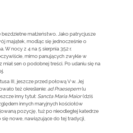
e bezdzietne małżeństwo. Jako patrycjusze
wój majątek, modląc się jednocześnie o
 W nocy z 4 na 5 sierpnia 352 r.
eczywiście, mimo panujących zwykle w
 miał sen o podobnej treści. Po udaniu się na
j.
sa III, jeszcze przed połową V w. Jej
nowało też określenie:
ad Praesepem
(u
szcze inny tytuł:
Sancta Maria Maior
(dziś
i względem innych maryjnych kościołów
lejowaną pozycję, tuż po nieodległej katedrze
się nowe, nawiązujące do tej tradycji,