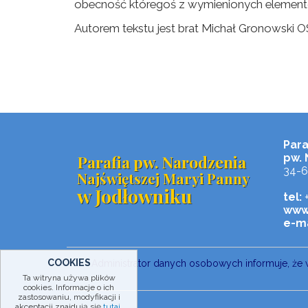
obecność któregoś z wymienionych elemen
Autorem tekstu jest brat Michał Gronowski 
Para
Parafia pw. Narodzenia
pw. 
34-6
Najświętszej Maryi Panny
w Jodłowniku
tel:
+
www
e-ma
COOKIES
Administrator danych osobowych informuje, że 
Ta witryna używa plików
cookies. Informacje o ich
zastosowaniu, modyfikacji i
akceptacji znajdują się
tutaj
.