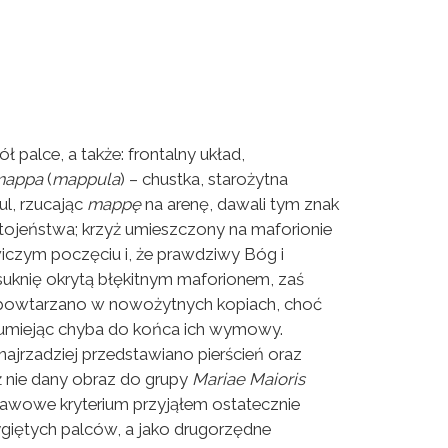
palce, a także: frontalny układ,
mappa
(
mappula
) – chustka, starożytna
ul, rzucając
mappę
na arenę, dawali tym znak
ostojeństwa; krzyż umieszczony na maforionie
wiczym poczęciu i, że prawdziwy Bóg i
suknię okrytą błękitnym maforionem, zaś
ły powtarzano w nowożytnych kopiach, choć
rozumiejąc chyba do końca ich wymowy.
ajrzadziej przedstawiano pierścień oraz
ź nie dany obraz do grupy
Mariae Maioris
stawowe kryterium przyjąłem ostatecznie
giętych palców, a jako drugorzędne