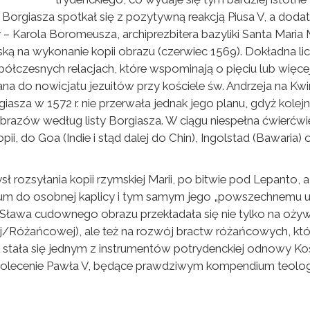
lan Borgiasza spotkał się z pozytywną reakcją Piusa V, a d
– Karola Boromeusza, archiprezbitera bazyliki Santa Maria
ką na wykonanie kopii obrazu (czerwiec 1569). Dokładna li
łczesnych relacjach, które wspominają o pięciu lub więcej
a do nowicjatu jezuitów przy kościele św. Andrzeja na Kwiry
giasza w 1572 r. nie przerwała jednak jego planu, gdyż kolejn
razów według listy Borgiasza. W ciągu niespełna ćwierćwie
opii, do Goa (Indie i stąd dalej do Chin), Ingolstad (Bawaria
 rozsyłania kopii rzymskiej Marii, po bitwie pod Lepanto, 
um do osobnej kaplicy i tym samym jego „powszechnemu udos
Sława cudownego obrazu przekładała się nie tylko na oży
ej/Różańcowej), ale też na rozwój bractw różańcowych, kt
stała się jednym z instrumentów potrydenckiej odnowy Kośc
olecenie Pawła V, będące prawdziwym kompendium teologii 