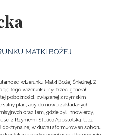
cka
RUNKU MATKI BOŻEJ
larności wizerunku Matki Bożej Śnieżnej. Z
ę tego wizerunku, był trzeci generał
stej pobożności, związanej z rzymskim
wersalny plan, aby do nowo zakładanych
syjnych oraz tam, gdzie byli innowiercy,
ości z Rzymem i Stolicą Apostolską, lecz
ci doktrynalnej w duchu sformułowań soboru
ne w kontekście podważonej przez Reformację