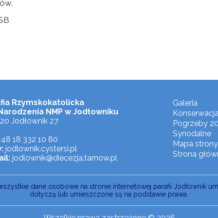
tów.
OSB
fia Rzymskokatolicka
Galeria
Narodzenia NMP w Jodłowniku
Konserwacj
20 Jodłownik 27
Pogrzeby 2
Synodalne
48 18 332 10 80
Mapa strony
:
jodlownik.cystersi.pl
Strona głów
il:
jodlownik@diecezja.tarnow.pl
wszystkie dane osobowe na stronie internetowej parafii Jodłownik u
dotyczą lub umieszczone są na podstawie prawa.
Wszelkie prawa zastrzeżone © 2026