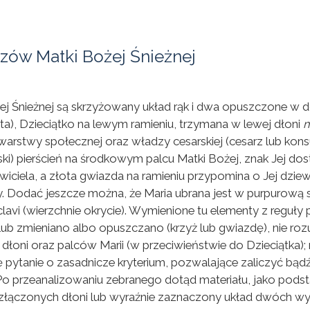
zów Matki Bożej Śnieżnej
 Śnieżnej są skrzyżowany układ rąk i dwa opuszczone w dół 
ta), Dzieciątko na lewym ramieniu, trzymana w lewej dłoni
arstwy społecznej oraz władzy cesarskiej (cesarz lub kons
rski) pierścień na środkowym palcu Matki Bożej, znak Jej d
wiciela, a złota gwiazda na ramieniu przypomina o Jej dzie
cy. Dodać jeszcze można, że Maria ubrana jest w purpurową 
lavi (wierzchnie okrycie). Wymienione tu elementy z regu
e lub zmieniano albo opuszczano (krzyż lub gwiazdę), nie 
oni oraz palców Marii (w przeciwieństwie do Dzieciątka); n
 pytanie o zasadnicze kryterium, pozwalające zaliczyć bąd
. Po przeanalizowaniu zebranego dotąd materiału, jako pod
złączonych dłoni lub wyraźnie zaznaczony układ dwóch wy