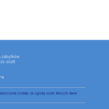
a zabytków
021-2026
na
mieszczone zostały za zgodą osób, których dane