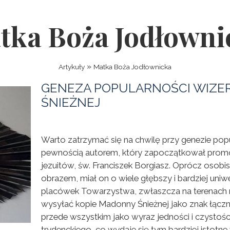
tka Boża Jodłowni
»
Artykuły
Matka Boża Jodłownicka
GENEZA POPULARNOŚCI WIZE
ŚNIEŻNEJ
Warto zatrzymać się na chwilę przy genezie popu
pewnością autorem, który zapoczątkował promocj
jezuitów, św. Franciszek Borgiasz. Oprócz osobi
obrazem, miał on o wiele głębszy i bardziej uni
placówek Towarzystwa, zwłaszcza na terenach mi
wysyłać kopie Madonny Śnieżnej jako znak łączn
przede wszystkim jako wyraz jedności i czystoś
trydenckiego, co wydaje się tym bardziej istot