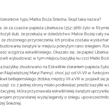
wizerunków typu Matka Boża Śnieżna. Skąd taka nazwa?
, że za czasów papieża Liberiusza (352-366) żyło w Rzymi
złożyli ślub, że przekażą w dziedzictwo Matce Bożej cały s
ze złożonego przyrzeczenia. Ich prośba została wysłuchana.
ybudowania świątyni w miejscu pokrytym rano śniegiem. Rz
ść wzgórza eskwilińskiego. Okazało się, że papież Liberiusz
nowił wybudować w tym miejscu bazylikę ku czci Matki Boże
 bazylikę zbudowano na Eskwilinie staraniem papieża Sykstu
ae
(Najświętszej Maryi Panny), choć już od VI-VII w. funkcjo
ii betlejemskiego żłóbka; między VII a VIII w. pojawił się je
szej), co z jednej strony miało podkreślać prestiż bazylik
i stacyjnej, która przyznawała eskwilińskiej świątyni uprzywi
ozwojem przywołanej wyżej legendy o śniegu, upowszechniło 
ej Śnieżnej.