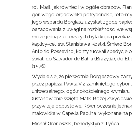
roli Marii, jak również i w ogóle obrazów. P
gorliwego orędownika potrydenckiej reformy 
jego wsparciu Borgiasz uzyskał zgodę papies
oszacowania z uwagi na rozbieżności we wspó
może jedną z pierwszych była kopia przekazan
kaplicy-celi św. Stanisława Kostki. Śmierć Bor
Antonio Possevino, kontynuowali spedycję ob
świat: do Salvador de Bahia (Brazylia), do Eti
(1576).
Wydaje się, że pierwotnie Borgiaszowy zamysł
przez papieża Pawła V z zamkniętego cybori
uniwersalnego, ogólnokościelnego wymiaru. 
(ustanowienie święta Matki Bożej Zwycięski
przywileje odpustowe. Równocześnie jednak 
malowidła w Capella Paolina, wykonane na p
Michał Gronowski, benedyktyn z Tyńca