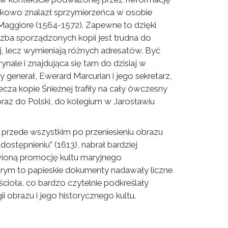
odatkowo znalazł sprzymierzeńca w osobie
 Maggiore (1564-1572). Zapewne to dzięki
czba sporządzonych kopii jest trudna do
, lecz wymieniają różnych adresatów. Być
nale i znajdująca się tam do dzisiaj w
y generał, Ewerard Marcurian i jego sekretarz,
cza kopie Śnieżnej trafiły na cały ówczesny
) oraz do Polski, do kolegium w Jarosławiu
a przede wszystkim po przeniesieniu obrazu
tępnieniu” (1613), nabrał bardziej
wioną promocję kultu maryjnego
órym to papieskie dokumenty nadawały liczne
ioła, co bardzo czytelnie podkreślały
obrazu i jego historycznego kultu.