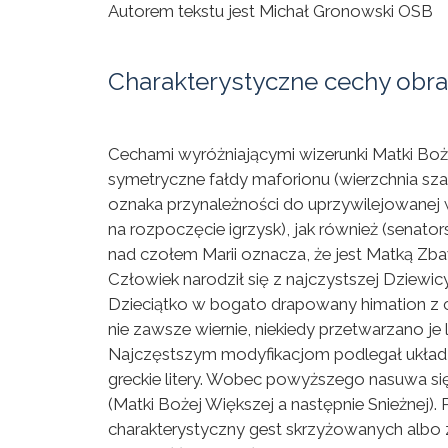
Autorem tekstu jest Michał Gronowski OSB
Charakterystyczne cechy obra
Cechami wyróżniającymi wizerunki Matki Bożej
symetryczne fałdy maforionu (wierzchnia sza
oznaka przynależności do uprzywilejowanej w
na rozpoczęcie igrzysk), jak również (senato
nad czołem Marii oznacza, że jest Matką Zba
Człowiek narodził się z najczystszej Dziewi
Dzieciątko w bogato drapowany himation z c
nie zawsze wiernie, niekiedy przetwarzano j
Najczęstszym modyfikacjom podlegał układ dł
greckie litery. Wobec powyższego nasuwa się
(Matki Bożej Większej a następnie Snieżnej)
charakterystyczny gest skrzyżowanych albo 