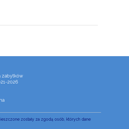
a zabytków
021-2026
na
mieszczone zostały za zgodą osób, których dane