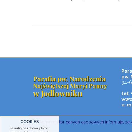
Para
Parafia pw. Narodzenia
pw. 
34-6
Najświętszej Maryi Panny
w Jodłowniku
tel:
+
www
e-ma
COOKIES
Administrator danych osobowych informuje, że 
Ta witryna używa plików