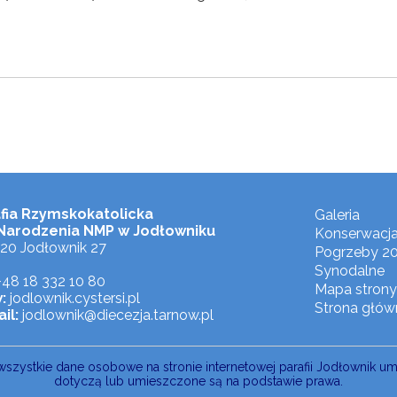
fia Rzymskokatolicka
Galeria
Narodzenia NMP w Jodłowniku
Konserwacj
20 Jodłownik 27
Pogrzeby 2
Synodalne
48 18 332 10 80
Mapa strony
:
jodlownik.cystersi.pl
Strona głów
il:
jodlownik@diecezja.tarnow.pl
wszystkie dane osobowe na stronie internetowej parafii Jodłownik u
dotyczą lub umieszczone są na podstawie prawa.